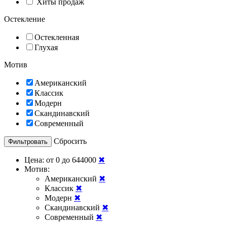
Хиты продаж
Остекление
Остекленная
Глухая
Мотив
Американский
Классик
Модерн
Скандинавский
Современный
Cбросить
Цена:
от 0 до 644000
✖
Мотив:
Американский
✖
Классик
✖
Модерн
✖
Скандинавский
✖
Современный
✖