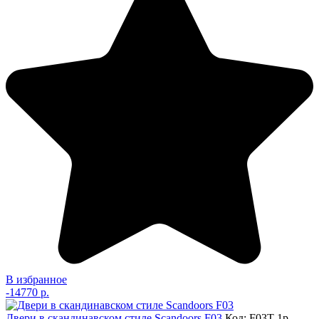
В избранное
-
14770 р.
Двери в скандинавском стиле Scandoors F03
Код: F03T-1p