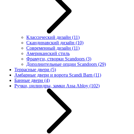
Классический дизайн
(11)
Скандинавский дизайн
(10)
Современный дизайн
(11)
Американский стиль
Фрамуги, створки Scandoors
(3)
Дополнительные опции Scandoors
(29)
Террасные двери
(5)
Амбарные двери и ворота Scandi Barn
(11)
Банные двери
(4)
Ручки, цилиндры, замки Assa Abloy
(102)