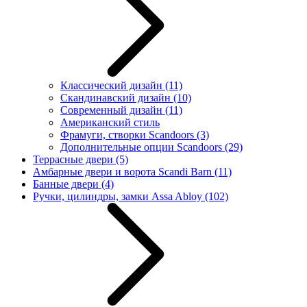
Классический дизайн
(11)
Скандинавский дизайн
(10)
Современный дизайн
(11)
Американский стиль
Фрамуги, створки Scandoors
(3)
Дополнительные опции Scandoors
(29)
Террасные двери
(5)
Амбарные двери и ворота Scandi Barn
(11)
Банные двери
(4)
Ручки, цилиндры, замки Assa Abloy
(102)