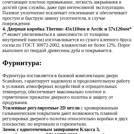
сочетающие плотное примыкание, легкость закрывания и
долгий срок службы, даже при интенсивной эксплуатации.
Пазовое уплотнение исключает отклеивание и обеспечивает
простую и быструю замену уплотнителя, в случае
повреждения
4.
Дверная коробка Thermo: 45х110мм и Arctic и 57х126мм*
(*-может увеличиваться в зависимости от толщины
внутренней панели) изготавливается из сухого клееного бруса
сосны по ГОСТ 30972-2002, влажностью не более 12%. Порог
выполнен из твердой древесины дуба и покрывается.
Фурнитура:
Фурнитура поставляется в базовой комплектации двери
Scandoors, гарантирует надежную и продолжительную работу
в условиях атмосферных воздействий и отрицательных
температур, обеспечивает максимально плотное и
герметичное прижатие дверного полотна и защиту от
продувания.
Усиленные регулируемые 2D петли
с хромированным
гальваническим покрытием дают возможность плавной
регулировки дверного полотна относительно коробки в двух
плоскостях: по вертикали и горизонтали.
Замок с одноточечным запиранием Класса 3,