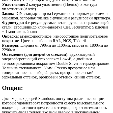
Уплотнение:
2 конура уплотнения (Thermo), 3 контура
уплотнения (Arctic)
Замок:
DIN стандарта пр-ва Германия с запорным ригелем и
защелкой, запорная планка с функцией регулировки притвора.
Фурнитура:
4-е регулируемые петли, ручка из нержавеющей
стали, евроцилиндр ключ-завертка Cisa/Securemme; 5 ключей
+ 1 монтажный ключ
Окраска:
атмосферостойкое, износостойкое полиуретановое
покрытие. Цвет на выбор по RAL, NCS, Tikkurila
Размеры:
ширина от 790мм до 1100мм, высота от 1800мм до
2290мм
Остекление (для дверей со стеклом):
двухкамерный
энергосберегающий стеклопакет Low-E, с двойным
теплоотражающим покрытием Double Silver и терморазрывом.
Толщина стеклопакета: 38мм. Стекло прозрачное или
тонированное, на выбор 4 цвета; прозрачное; легкий
зеркальный оттенок, бронзовый оттенок; синий оттенок.
Опции:
Для входных дверей Scandoors доступны различные опции,
которые удовлетворят потребности самого взыскательного
владельца частного дома или коттеджа, и дают возможность
украсить фасад теплой входной дверью в эксклюзивном