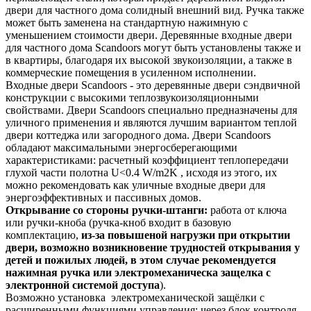
двери для частного дома солидный внешний вид. Ручка также
может быть заменена на стандартную нажимную с
уменьшением стоимости двери. Деревянные входные двери
для частного дома Scandoors могут быть установлены также и
в квартиры, благодаря их высокой звукоизоляции, а также в
коммерческие помещения в усиленном исполнении.
Входные двери Scandoors - это деревянные двери сэндвичной
конструкции с высокими теплозвукоизоляционными
свойствами. Двери Scandoors специально предназначены для
уличного применения и являются лучшим вариантом теплой
двери коттеджа или загородного дома. Двери Scandoors
обладают максимальными энергосберегающими
характеристиками: расчетный коэффициент теплопередачи
глухой части полотна U<0.4 W/m2K , исходя из этого, их
можно рекомендовать как уличные входные двери для
энергоэффективных и пассивных домов.
Открывание со стороны ручки-штанги:
работа от ключа
или ручки-кноба (ручка-кноб входит в базовую
комплектацию,
из-за повышеной нагрузки при открытии
двери, возможно возникновение трудностей открывания у
детей и пожилых людей, в этом случае рекомендуется
нажимная ручка или электромеханическа защелка с
электронной системой доступа
).
Возможно установка электромеханической защёлки с
расширенными функциями управления: через блок контроля