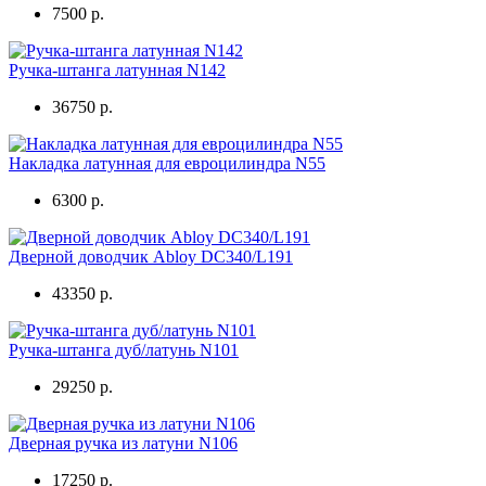
7500 р.
Ручка-штанга латунная N142
36750 р.
Накладка латунная для евроцилиндра N55
6300 р.
Дверной доводчик Abloy DC340/L191
43350 р.
Ручка-штанга дуб/латунь N101
29250 р.
Дверная ручка из латуни N106
17250 р.