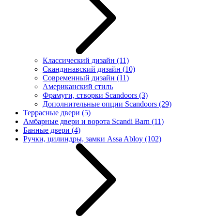
Классический дизайн
(11)
Скандинавский дизайн
(10)
Современный дизайн
(11)
Американский стиль
Фрамуги, створки Scandoors
(3)
Дополнительные опции Scandoors
(29)
Террасные двери
(5)
Амбарные двери и ворота Scandi Barn
(11)
Банные двери
(4)
Ручки, цилиндры, замки Assa Abloy
(102)