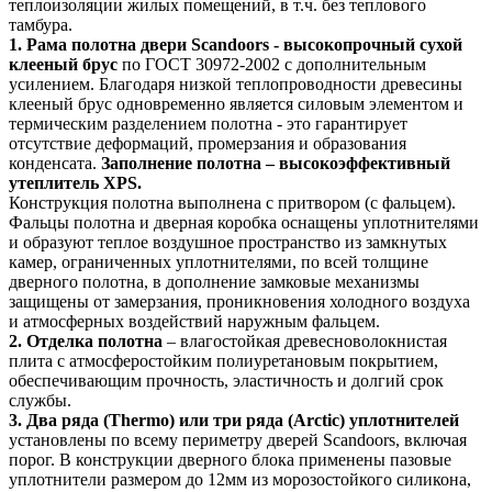
теплоизоляции жилых помещений, в т.ч. без теплового
тамбура.
1.
Рама полотна двери Scandoors - высокопрочный сухой
клееный брус
по ГОСТ 30972-2002 с дополнительным
усилением. Благодаря низкой теплопроводности древесины
клееный брус одновременно является силовым элементом и
термическим разделением полотна - это гарантирует
отсутствие деформаций, промерзания и образования
конденсата.
Заполнение полотна – высокоэффективный
утеплитель XPS.
Конструкция полотна выполнена с притвором (c фальцем).
Фальцы полотна и дверная коробка оснащены уплотнителями
и образуют теплое воздушное пространство из замкнутых
камер, ограниченных уплотнителями, по всей толщине
дверного полотна, в дополнение замковые механизмы
защищены от замерзания, проникновения холодного воздуха
и атмосферных воздействий наружным фальцем.
2. Отделка полотна
– влагостойкая древесноволокнистая
плита с атмосферостойким полиуретановым покрытием,
обеспечивающим прочность, эластичность и долгий срок
службы.
3. Два ряда (Thermo) или три ряда (Arctic) уплотнителей
установлены по всему периметру дверей Scandoors, включая
порог. В конструкции дверного блока применены пазовые
уплотнители размером до 12мм из морозостойкого силикона,