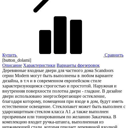
Купить
Сравнить
[button_dolami]
Описание
Характеристики
Варианты фрезеровок
Деревянные входные двери для частного дома Scandoors
серии Modern могут быть выполнены в любом варианте
дизайна, в т.ч и в современном европейском стиле
характеризующимся строгостью и простотой. Наружная и
внутренняя поверхности полотна двери - гладкие. В дизайне
двери использовано энергосберегающее остекление,
благодаря которому, помещения при входе в дом, будут иметь
естественное освещение. Стеклопакет может быть выполнен с
ударозащитным стеклом класса А1 ,а также выполнен
прозрачным или тонированным по желанию Заказчика. В
комплекцию входит ручка-штанга, выполненная из
нержавеющей стали, которая придает деревянной входной