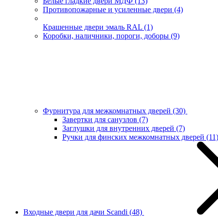
Белые гладкие двери МДФ
(13)
Противопожарные и усиленные двери
(4)
Крашенные двери эмаль RAL
(1)
Коробки, наличники, пороги, доборы
(9)
Фурнитура для межкомнатных дверей
(30)
Завертки для санузлов
(7)
Заглушки для внутренних дверей
(7)
Ручки для финских межкомнатных дверей
(11
Входные двери для дачи Scandi
(48)