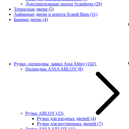
Дополнительные опции Scandoors
(29)
Террасные двери
(5)
Амбарные двери и ворота Scandi Barn
(11)
Банные двери
(4)
Ручки, цилиндры, замки Assa Abloy
(102)
Цилиндры ASSA ABLOY
(8)
Ручки ABLOY
(23)
Ручки для входных дверей
(4)
Ручки для внутренних дверей
(7)
Замки ASSA ABLOY
(11)