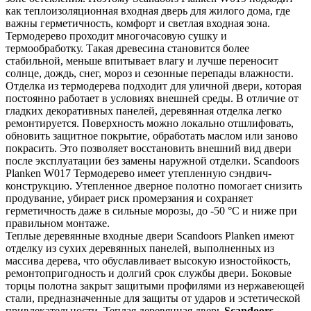
как теплоизоляционная входная дверь для жилого дома, где
важны герметичность, комфорт и светлая входная зона.
Термодерево проходит многочасовую сушку и
термообработку. Такая древесина становится более
стабильной, меньше впитывает влагу и лучше переносит
солнце, дождь, снег, мороз и сезонные перепады влажности.
Отделка из термодерева подходит для уличной двери, которая
постоянно работает в условиях внешней среды. В отличие от
гладких декоративных панелей, деревянная отделка легко
ремонтируется. Поверхность можно локально отшлифовать,
обновить защитное покрытие, обработать маслом или заново
покрасить. Это позволяет восстановить внешний вид двери
после эксплуатации без замены наружной отделки. Scandoors
Planken W017 Термодерево имеет утепленную сэндвич-
конструкцию. Утепленное дверное полотно помогает снизить
продувание, убирает риск промерзания и сохраняет
герметичность даже в сильные морозы, до -50 °C и ниже при
правильном монтаже.
Теплые деревянные входные двери Scandoors Planken имеют
отделку из сухих деревянных панелей, выполненных из
массива дерева, что обуславливает высокую изностойкость,
ремонтопригодность и долгий срок службы двери. Боковые
торцы полотна закрыт защитыми профилями из нержавеющей
стали, предназначенные для защиты от ударов и эстетической
привлекательности. Теплая деревянная дверь
Scandoors