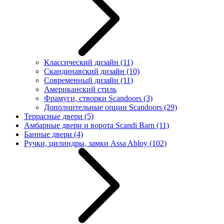
Классический дизайн
(11)
Скандинавский дизайн
(10)
Современный дизайн
(11)
Американский стиль
Фрамуги, створки Scandoors
(3)
Дополнительные опции Scandoors
(29)
Террасные двери
(5)
Амбарные двери и ворота Scandi Barn
(11)
Банные двери
(4)
Ручки, цилиндры, замки Assa Abloy
(102)