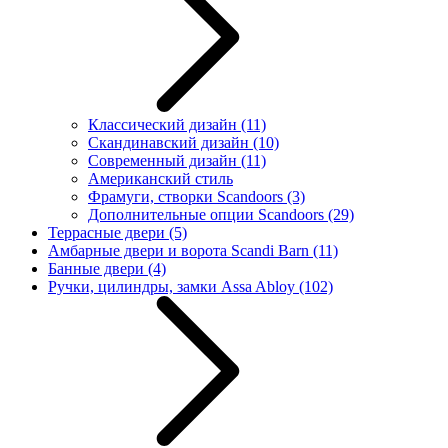
Классический дизайн
(11)
Скандинавский дизайн
(10)
Современный дизайн
(11)
Американский стиль
Фрамуги, створки Scandoors
(3)
Дополнительные опции Scandoors
(29)
Террасные двери
(5)
Амбарные двери и ворота Scandi Barn
(11)
Банные двери
(4)
Ручки, цилиндры, замки Assa Abloy
(102)