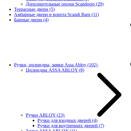
Дополнительные опции Scandoors
(29)
Террасные двери
(5)
Амбарные двери и ворота Scandi Barn
(11)
Банные двери
(4)
Ручки, цилиндры, замки Assa Abloy
(102)
Цилиндры ASSA ABLOY
(8)
Ручки ABLOY
(23)
Ручки для входных дверей
(4)
Ручки для внутренних дверей
(7)
Замки ASSA ABLOY
(11)