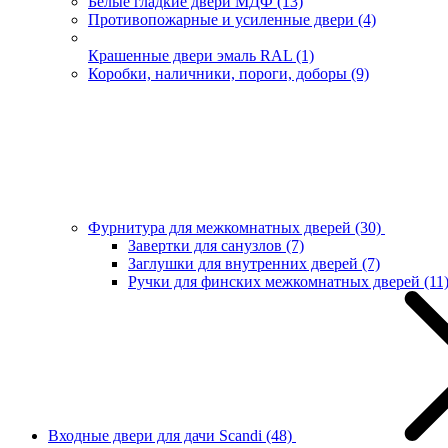
Белые гладкие двери МДФ
(13)
Противопожарные и усиленные двери
(4)
Крашенные двери эмаль RAL
(1)
Коробки, наличники, пороги, доборы
(9)
Фурнитура для межкомнатных дверей
(30)
Завертки для санузлов
(7)
Заглушки для внутренних дверей
(7)
Ручки для финских межкомнатных дверей
(11
Входные двери для дачи Scandi
(48)