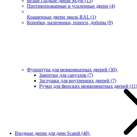
Белые гладкие двери МДФ
(13)
Противопожарные и усиленные двери
(4)
Крашенные двери эмаль RAL
(1)
Коробки, наличники, пороги, доборы
(9)
Фурнитура для межкомнатных дверей
(30)
Завертки для санузлов
(7)
Заглушки для внутренних дверей
(7)
Ручки для финских межкомнатных дверей
(11
Входные двери для дачи Scandi
(48)