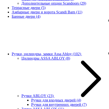
Дополнительные опции Scandoors
(29)
Террасные двери
(5)
Амбарные двери и ворота Scandi Barn
(11)
Банные двери
(4)
Ручки, цилиндры, замки Assa Abloy
(102)
Цилиндры ASSA ABLOY
(8)
Ручки ABLOY
(23)
Ручки для входных дверей
(4)
Ручки для внутренних дверей
(7)
Замки ASSA ABLOY
(11)