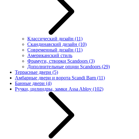
Классический дизайн
(11)
Скандинавский дизайн
(10)
Современный дизайн
(11)
Американский стиль
Фрамуги, створки Scandoors
(3)
Дополнительные опции Scandoors
(29)
Террасные двери
(5)
Амбарные двери и ворота Scandi Barn
(11)
Банные двери
(4)
Ручки, цилиндры, замки Assa Abloy
(102)