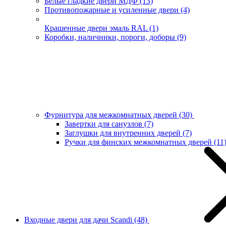
Белые гладкие двери МДФ
(13)
Противопожарные и усиленные двери
(4)
Крашенные двери эмаль RAL
(1)
Коробки, наличники, пороги, доборы
(9)
Фурнитура для межкомнатных дверей
(30)
Завертки для санузлов
(7)
Заглушки для внутренних дверей
(7)
Ручки для финских межкомнатных дверей
(11
Входные двери для дачи Scandi
(48)