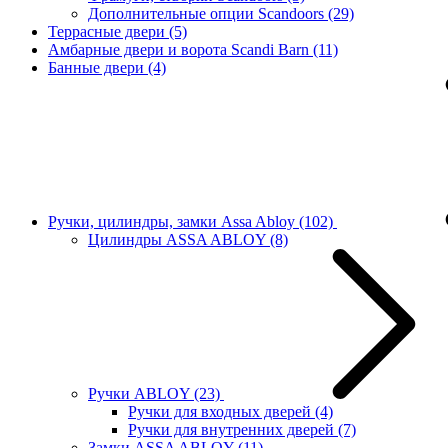
Дополнительные опции Scandoors
(29)
Террасные двери
(5)
Амбарные двери и ворота Scandi Barn
(11)
Банные двери
(4)
Ручки, цилиндры, замки Assa Abloy
(102)
Цилиндры ASSA ABLOY
(8)
Ручки ABLOY
(23)
Ручки для входных дверей
(4)
Ручки для внутренних дверей
(7)
Замки ASSA ABLOY
(11)